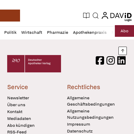
login
login
Aktuelle Ausgabe
Suche
Deutsche Apotheker Zeitung
Profil
Daz
Abo
Politik
Wirtschaft
Pharmazie
Apothekenpraxis
Recht
Sp
öffnen
Pur
Abo
öffnen
Nach
Deutscher Apotheker Verlag Logo
Facebook
Instagram
LinkedI
Service
Rechtliches
Newsletter
Allgemeine
Geschäftsbedingungen
Über uns
Allgemeine
Kontakt
Nutzungsbedingungen
Mediadaten
Impressum
Abo kündigen
Datenschutz
RSS-Feed