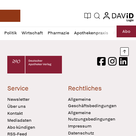
login
login
Aktuelle Ausgabe
Suche
Deutsche Apotheker Zeitung
Profil
Daz
Abo
Politik
Wirtschaft
Pharmazie
Apothekenpraxis
Recht
Sp
öffnen
Pur
Abo
öffnen
Nach
Deutscher Apotheker Verlag Logo
Facebook
Instagram
LinkedI
Service
Rechtliches
Newsletter
Allgemeine
Geschäftsbedingungen
Über uns
Allgemeine
Kontakt
Nutzungsbedingungen
Mediadaten
Impressum
Abo kündigen
Datenschutz
RSS-Feed