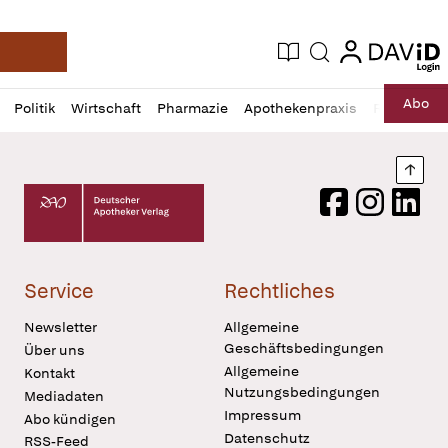
login
login
Aktuelle Ausgabe
Suche
Deutsche Apotheker Zeitung
Profil
Daz
Abo
Politik
Wirtschaft
Pharmazie
Apothekenpraxis
Recht
Sp
öffnen
Pur
Abo
öffnen
Nach
Deutscher Apotheker Verlag Logo
Facebook
Instagram
LinkedI
Service
Rechtliches
Newsletter
Allgemeine
Geschäftsbedingungen
Über uns
Allgemeine
Kontakt
Nutzungsbedingungen
Mediadaten
Impressum
Abo kündigen
Datenschutz
RSS-Feed