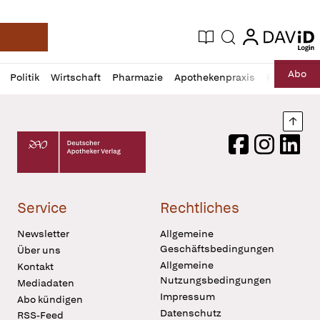
login
login
Aktuelle Ausgabe
Suche
Deutsche Apotheker Zeitung
Profil
Daz
Abo
Politik
Wirtschaft
Pharmazie
Apothekenpraxis
Recht
Sp
öffnen
Pur
Abo
öffnen
Nach
Deutscher Apotheker Verlag Logo
Facebook
Instagram
LinkedI
Service
Rechtliches
Newsletter
Allgemeine
Geschäftsbedingungen
Über uns
Allgemeine
Kontakt
Nutzungsbedingungen
Mediadaten
Impressum
Abo kündigen
Datenschutz
RSS-Feed