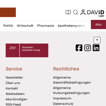
login
login
Aktuelle Ausgabe
Suche
Deutsche Apotheker Zeitung
Profil
Daz
Abo
Politik
Wirtschaft
Pharmazie
Apothekenpraxis
Recht
Sp
öffnen
Pur
Abo
öffnen
Nach
Deutscher Apotheker Verlag Logo
Facebook
Instagram
LinkedI
Service
Rechtliches
Newsletter
Allgemeine
Geschäftsbedingungen
Über uns
Allgemeine
Kontakt
Nutzungsbedingungen
Mediadaten
Impressum
Abo kündigen
Datenschutz
RSS-Feed