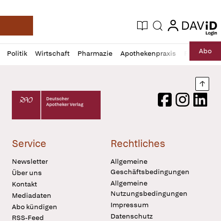
login
login
Aktuelle Ausgabe
Suche
Deutsche Apotheker Zeitung
Profil
Daz
Abo
Politik
Wirtschaft
Pharmazie
Apothekenpraxis
Recht
Sp
öffnen
Pur
Abo
öffnen
Nach
Deutscher Apotheker Verlag Logo
Facebook
Instagram
LinkedI
Service
Rechtliches
Newsletter
Allgemeine
Geschäftsbedingungen
Über uns
Allgemeine
Kontakt
Nutzungsbedingungen
Mediadaten
Impressum
Abo kündigen
Datenschutz
RSS-Feed