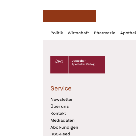
Deutsche Apotheker Ze
Profil
Daz
Politik
Wirtschaft
Pharmazie
Apothe
öffnen
Pur
Abo
öffnen
Deutscher Apotheker Verlag Logo
Service
Newsletter
Über uns
Kontakt
Mediadaten
Abo kündigen
RSS-Feed