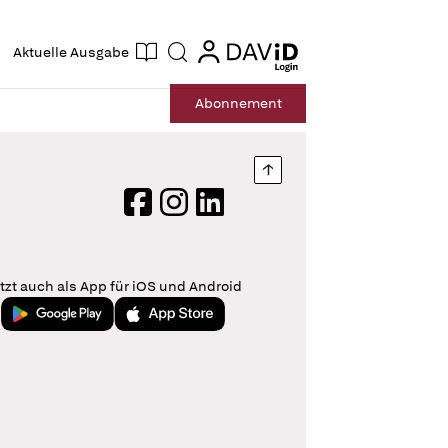
ogin
login
Aktuelle Ausgabe
Suche
Abo
nnement
Nach oben springen
Facebook
Instagram
LinkedIn
tzt auch als App für iOS und Android
Jetzt bei Google Play
Laden im App Store