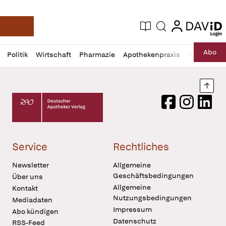
login
login
Aktuelle Ausgabe
Suche
Deutsche Apotheker Zeitung
Profil
Daz
Abo
Politik
Wirtschaft
Pharmazie
Apothekenpraxis
Recht
Sp
öffnen
Pur
Abo
öffnen
Nach
Deutscher Apotheker Verlag Logo
Facebook
Instagram
LinkedI
Service
Rechtliches
Newsletter
Allgemeine
Geschäftsbedingungen
Über uns
Allgemeine
Kontakt
Nutzungsbedingungen
Mediadaten
Impressum
Abo kündigen
Datenschutz
RSS-Feed