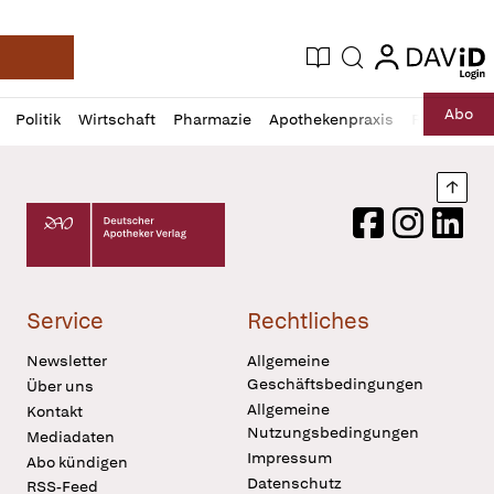
login
login
Aktuelle Ausgabe
Suche
Deutsche Apotheker Zeitung
Profil
Daz
Abo
Politik
Wirtschaft
Pharmazie
Apothekenpraxis
Recht
Sp
öffnen
Pur
Abo
öffnen
Nach
Deutscher Apotheker Verlag Logo
Facebook
Instagram
LinkedI
Service
Rechtliches
Newsletter
Allgemeine
Geschäftsbedingungen
Über uns
Allgemeine
Kontakt
Nutzungsbedingungen
Mediadaten
Impressum
Abo kündigen
Datenschutz
RSS-Feed