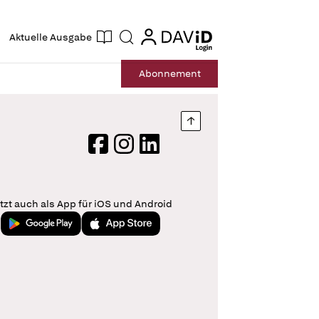
ogin
login
Aktuelle Ausgabe
Suche
Abo
nnement
Nach oben springen
Facebook
Instagram
LinkedIn
tzt auch als App für iOS und Android
Jetzt bei Google Play
Laden im App Store