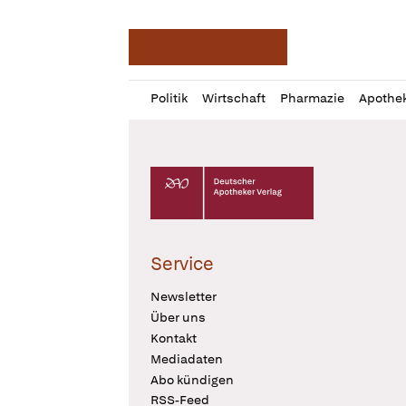
Deutsche Apotheker Ze
Profil
Daz
Politik
Wirtschaft
Pharmazie
Apothe
öffnen
Pur
Abo
öffnen
Deutscher Apotheker Verlag Logo
Service
Newsletter
Über uns
Kontakt
Mediadaten
Abo kündigen
RSS-Feed