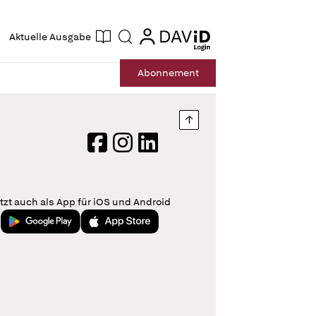
ogin
login
Aktuelle Ausgabe
Suche
Abo
nnement
Nach oben springen
Facebook
Instagram
LinkedIn
tzt auch als App für iOS und Android
Jetzt bei Google Play
Laden im App Store