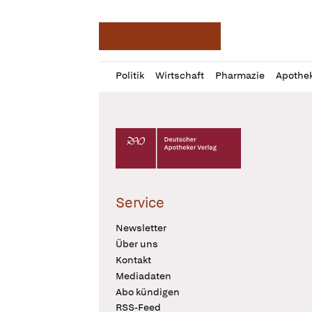
Deutsche Apotheker Ze
Profil
Daz
Politik
Wirtschaft
Pharmazie
Apothe
öffnen
Pur
Abo
öffnen
Deutscher Apotheker Verlag Logo
Service
Newsletter
Über uns
Kontakt
Mediadaten
Abo kündigen
RSS-Feed