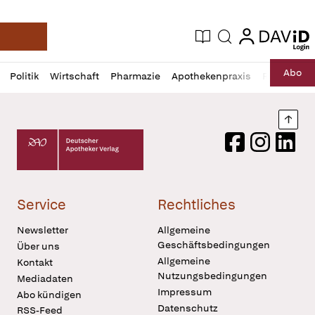
login
login
Aktuelle Ausgabe
Suche
Deutsche Apotheker Zeitung
Profil
Daz
Abo
Politik
Wirtschaft
Pharmazie
Apothekenpraxis
Recht
Sp
öffnen
Pur
Abo
öffnen
Nach
Deutscher Apotheker Verlag Logo
Facebook
Instagram
LinkedI
Service
Rechtliches
Newsletter
Allgemeine
Geschäftsbedingungen
Über uns
Allgemeine
Kontakt
Nutzungsbedingungen
Mediadaten
Impressum
Abo kündigen
Datenschutz
RSS-Feed