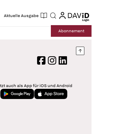
ogin
login
Aktuelle Ausgabe
Suche
Abo
nnement
Nach oben springen
Facebook
Instagram
LinkedIn
tzt auch als App für iOS und Android
Jetzt bei Google Play
Laden im App Store