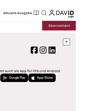
ogin
login
Aktuelle Ausgabe
Suche
Abo
nnement
Nach oben springen
Facebook
Instagram
LinkedIn
tzt auch als App für iOS und Android
Jetzt bei Google Play
Laden im App Store