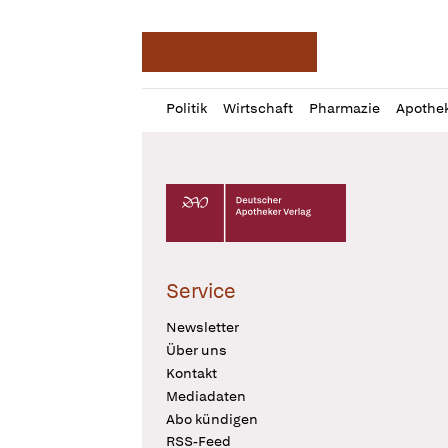
Deutsche Apotheker Ze
Profil
Daz
Politik
Wirtschaft
Pharmazie
Apothe
öffnen
Pur
Abo
öffnen
Deutscher Apotheker Verlag Logo
Service
Newsletter
Über uns
Kontakt
Mediadaten
Abo kündigen
RSS-Feed