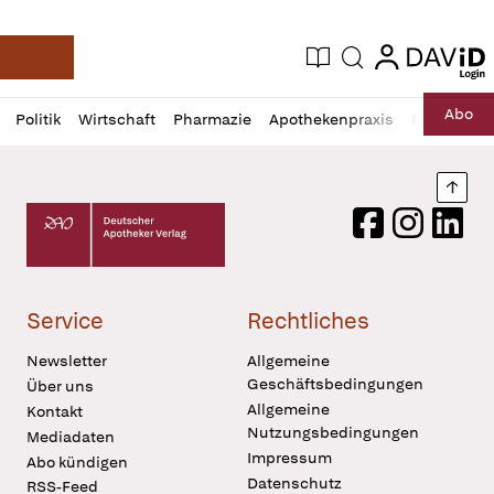
login
login
Aktuelle Ausgabe
Suche
Deutsche Apotheker Zeitung
Profil
Daz
Abo
Politik
Wirtschaft
Pharmazie
Apothekenpraxis
Recht
Sp
öffnen
Pur
Abo
öffnen
Nach
Deutscher Apotheker Verlag Logo
Facebook
Instagram
LinkedI
Service
Rechtliches
Newsletter
Allgemeine
Geschäftsbedingungen
Über uns
Allgemeine
Kontakt
Nutzungsbedingungen
Mediadaten
Impressum
Abo kündigen
Datenschutz
RSS-Feed