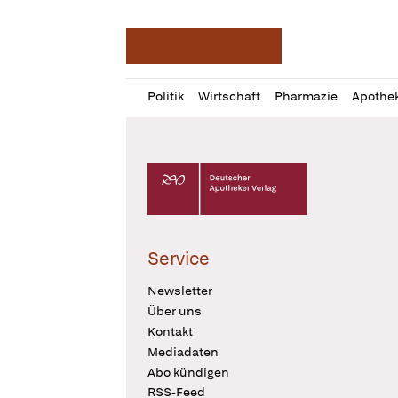
Deutsche Apotheker Ze
Profil
Daz
Politik
Wirtschaft
Pharmazie
Apothe
öffnen
Pur
Abo
öffnen
Deutscher Apotheker Verlag Logo
Service
Newsletter
Über uns
Kontakt
Mediadaten
Abo kündigen
RSS-Feed