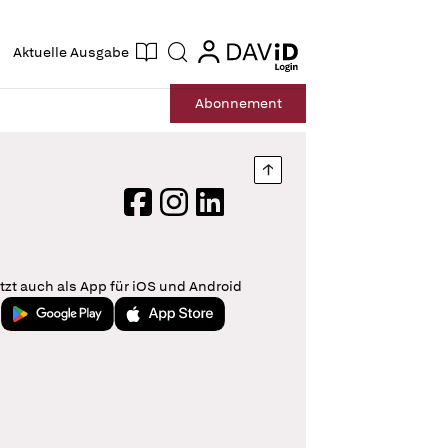
ogin
login
Aktuelle Ausgabe
Suche
Abo
nnement
Nach oben springen
Facebook
Instagram
LinkedIn
tzt auch als App für iOS und Android
Jetzt bei Google Play
Laden im App Store