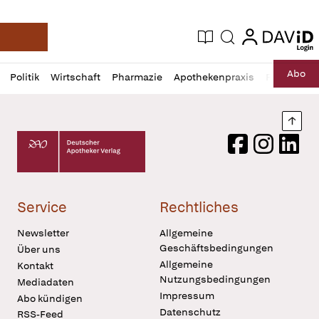
login
login
Aktuelle Ausgabe
Suche
Deutsche Apotheker Zeitung
Profil
Daz
Abo
Politik
Wirtschaft
Pharmazie
Apothekenpraxis
Recht
Sp
öffnen
Pur
Abo
öffnen
Nach
Deutscher Apotheker Verlag Logo
Facebook
Instagram
LinkedI
Service
Rechtliches
Newsletter
Allgemeine
Geschäftsbedingungen
Über uns
Allgemeine
Kontakt
Nutzungsbedingungen
Mediadaten
Impressum
Abo kündigen
Datenschutz
RSS-Feed