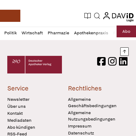
login
login
Aktuelle Ausgabe
Suche
Deutsche Apotheker Zeitung
Profil
Daz
Abo
Politik
Wirtschaft
Pharmazie
Apothekenpraxis
Recht
Sp
öffnen
Pur
Abo
öffnen
Nach
Deutscher Apotheker Verlag Logo
Facebook
Instagram
LinkedI
Service
Rechtliches
Newsletter
Allgemeine
Geschäftsbedingungen
Über uns
Allgemeine
Kontakt
Nutzungsbedingungen
Mediadaten
Impressum
Abo kündigen
Datenschutz
RSS-Feed