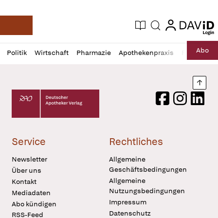
login
login
Aktuelle Ausgabe
Suche
Deutsche Apotheker Zeitung
Profil
Daz
Abo
Politik
Wirtschaft
Pharmazie
Apothekenpraxis
Recht
Sp
öffnen
Pur
Abo
öffnen
Nach
Deutscher Apotheker Verlag Logo
Facebook
Instagram
LinkedI
Service
Rechtliches
Newsletter
Allgemeine
Geschäftsbedingungen
Über uns
Allgemeine
Kontakt
Nutzungsbedingungen
Mediadaten
Impressum
Abo kündigen
Datenschutz
RSS-Feed