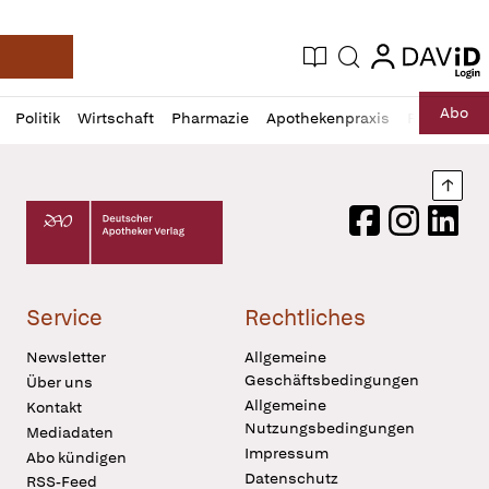
login
login
Aktuelle Ausgabe
Suche
Deutsche Apotheker Zeitung
Profil
Daz
Abo
Politik
Wirtschaft
Pharmazie
Apothekenpraxis
Recht
Sp
öffnen
Pur
Abo
öffnen
Nach
Deutscher Apotheker Verlag Logo
Facebook
Instagram
LinkedI
Service
Rechtliches
Newsletter
Allgemeine
Geschäftsbedingungen
Über uns
Allgemeine
Kontakt
Nutzungsbedingungen
Mediadaten
Impressum
Abo kündigen
Datenschutz
RSS-Feed