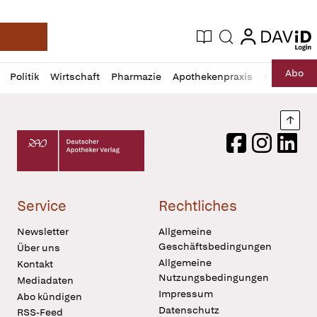
login
login
Aktuelle Ausgabe
Suche
Deutsche Apotheker Zeitung
Profil
Daz
Abo
Politik
Wirtschaft
Pharmazie
Apothekenpraxis
Recht
Sp
öffnen
Pur
Abo
öffnen
Nach
Deutscher Apotheker Verlag Logo
Facebook
Instagram
LinkedI
Service
Rechtliches
Newsletter
Allgemeine
Geschäftsbedingungen
Über uns
Allgemeine
Kontakt
Nutzungsbedingungen
Mediadaten
Impressum
Abo kündigen
Datenschutz
RSS-Feed