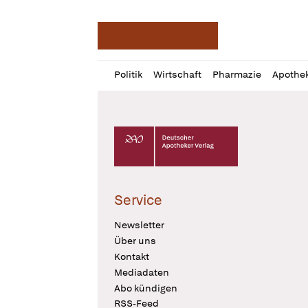
Deutsche Apotheker Ze
Profil
Daz
Politik
Wirtschaft
Pharmazie
Apothe
öffnen
Pur
Abo
öffnen
Deutscher Apotheker Verlag Logo
Service
Newsletter
Über uns
Kontakt
Mediadaten
Abo kündigen
RSS-Feed