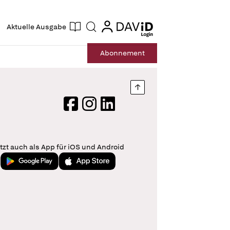
ogin
login
Aktuelle Ausgabe
Suche
Abo
nnement
Nach oben springen
Facebook
Instagram
LinkedIn
tzt auch als App für iOS und Android
Jetzt bei Google Play
Laden im App Store