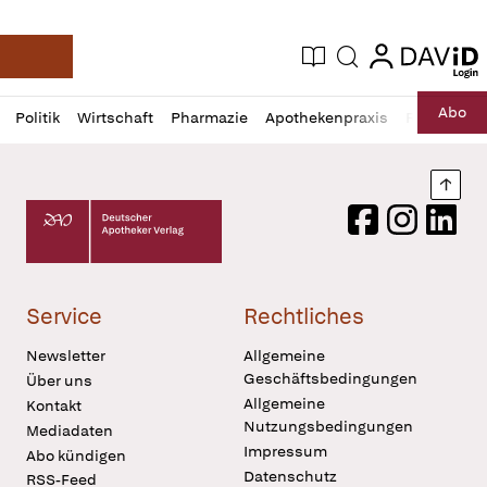
login
login
Aktuelle Ausgabe
Suche
Deutsche Apotheker Zeitung
Profil
Daz
Abo
Politik
Wirtschaft
Pharmazie
Apothekenpraxis
Recht
Sp
öffnen
Pur
Abo
öffnen
Nach
Deutscher Apotheker Verlag Logo
Facebook
Instagram
LinkedI
Service
Rechtliches
Newsletter
Allgemeine
Geschäftsbedingungen
Über uns
Allgemeine
Kontakt
Nutzungsbedingungen
Mediadaten
Impressum
Abo kündigen
Datenschutz
RSS-Feed