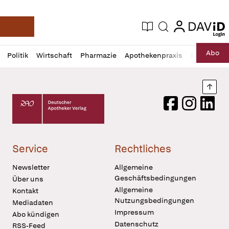
login
login
Aktuelle Ausgabe
Suche
Deutsche Apotheker Zeitung
Profil
Daz
Abo
Politik
Wirtschaft
Pharmazie
Apothekenpraxis
Recht
Sp
öffnen
Pur
Abo
öffnen
Nach
Deutscher Apotheker Verlag Logo
Facebook
Instagram
LinkedI
Service
Rechtliches
Newsletter
Allgemeine
Geschäftsbedingungen
Über uns
Allgemeine
Kontakt
Nutzungsbedingungen
Mediadaten
Impressum
Abo kündigen
Datenschutz
RSS-Feed