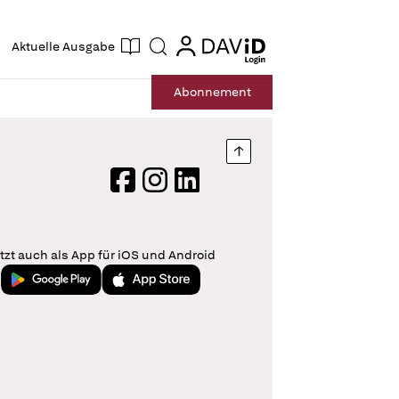
ogin
login
Aktuelle Ausgabe
Suche
Abo
nnement
Nach oben springen
Facebook
Instagram
LinkedIn
tzt auch als App für iOS und Android
Jetzt bei Google Play
Laden im App Store