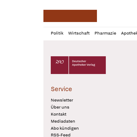
Deutsche Apotheker Ze
Profil
Daz
Politik
Wirtschaft
Pharmazie
Apothe
öffnen
Pur
Abo
öffnen
Deutscher Apotheker Verlag Logo
Service
Newsletter
Über uns
Kontakt
Mediadaten
Abo kündigen
RSS-Feed