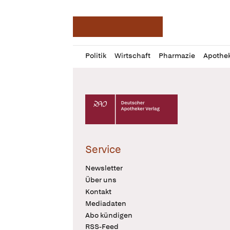
Deutsche Apotheker Ze
Profil
Daz
Politik
Wirtschaft
Pharmazie
Apothe
öffnen
Pur
Abo
öffnen
Deutscher Apotheker Verlag Logo
Service
Newsletter
Über uns
Kontakt
Mediadaten
Abo kündigen
RSS-Feed