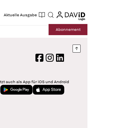
ogin
login
Aktuelle Ausgabe
Suche
Abo
nnement
Nach oben springen
Facebook
Instagram
LinkedIn
tzt auch als App für iOS und Android
Jetzt bei Google Play
Laden im App Store