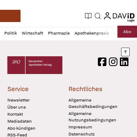
login
login
Aktuelle Ausgabe
Suche
Deutsche Apotheker Zeitung
Profil
Daz
Abo
Politik
Wirtschaft
Pharmazie
Apothekenpraxis
Recht
Sp
öffnen
Pur
Abo
öffnen
Nach
Deutscher Apotheker Verlag Logo
Facebook
Instagram
LinkedI
Service
Rechtliches
Newsletter
Allgemeine
Geschäftsbedingungen
Über uns
Allgemeine
Kontakt
Nutzungsbedingungen
Mediadaten
Impressum
Abo kündigen
Datenschutz
RSS-Feed