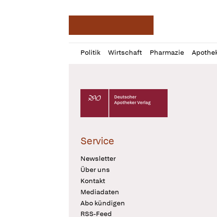
Deutsche Apotheker Ze
Profil
Daz
Politik
Wirtschaft
Pharmazie
Apothe
öffnen
Pur
Abo
öffnen
Deutscher Apotheker Verlag Logo
Service
Newsletter
Über uns
Kontakt
Mediadaten
Abo kündigen
RSS-Feed