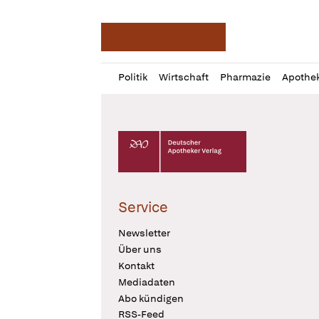
Deutsche Apotheker Ze
Profil
Daz
Politik
Wirtschaft
Pharmazie
Apothe
öffnen
Pur
Abo
öffnen
Deutscher Apotheker Verlag Logo
Service
Newsletter
Über uns
Kontakt
Mediadaten
Abo kündigen
RSS-Feed