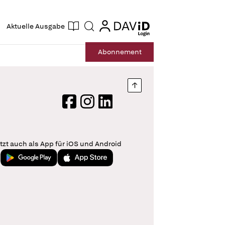
ogin
login
Aktuelle Ausgabe
Suche
Abo
nnement
Nach oben springen
Facebook
Instagram
LinkedIn
tzt auch als App für iOS und Android
Jetzt bei Google Play
Laden im App Store