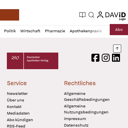
login
login
Aktuelle Ausgabe
Suche
Deutsche Apotheker Zeitung
Profil
Daz
Abo
Politik
Wirtschaft
Pharmazie
Apothekenpraxis
Recht
Sp
öffnen
Pur
Abo
öffnen
Nach
Deutscher Apotheker Verlag Logo
Facebook
Instagram
LinkedI
Service
Rechtliches
Newsletter
Allgemeine
Geschäftsbedingungen
Über uns
Allgemeine
Kontakt
Nutzungsbedingungen
Mediadaten
Impressum
Abo kündigen
Datenschutz
RSS-Feed