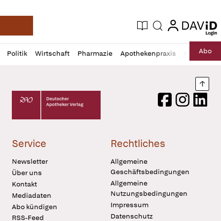
login
login
Aktuelle Ausgabe
Suche
Deutsche Apotheker Zeitung
Profil
Daz
Abo
Politik
Wirtschaft
Pharmazie
Apothekenpraxis
Recht
Sp
öffnen
Pur
Abo
öffnen
Nach
Deutscher Apotheker Verlag Logo
Facebook
Instagram
LinkedI
Service
Rechtliches
Newsletter
Allgemeine
Geschäftsbedingungen
Über uns
Allgemeine
Kontakt
Nutzungsbedingungen
Mediadaten
Impressum
Abo kündigen
Datenschutz
RSS-Feed