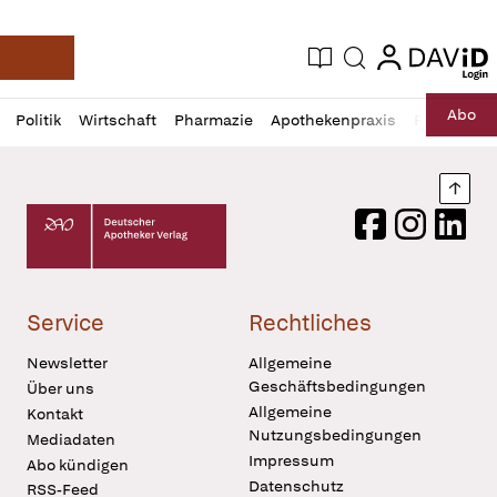
login
login
Aktuelle Ausgabe
Suche
Deutsche Apotheker Zeitung
Profil
Daz
Abo
Politik
Wirtschaft
Pharmazie
Apothekenpraxis
Recht
Sp
öffnen
Pur
Abo
öffnen
Nach
Deutscher Apotheker Verlag Logo
Facebook
Instagram
LinkedI
Service
Rechtliches
Newsletter
Allgemeine
Geschäftsbedingungen
Über uns
Allgemeine
Kontakt
Nutzungsbedingungen
Mediadaten
Impressum
Abo kündigen
Datenschutz
RSS-Feed