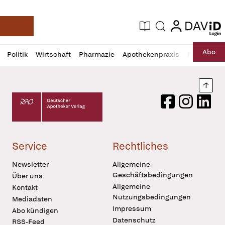
login
login
Aktuelle Ausgabe
Suche
Deutsche Apotheker Zeitung
Profil
Daz
Abo
Politik
Wirtschaft
Pharmazie
Apothekenpraxis
Recht
Sp
öffnen
Pur
Abo
öffnen
Nach
Deutscher Apotheker Verlag Logo
Facebook
Instagram
LinkedI
Service
Rechtliches
Newsletter
Allgemeine
Geschäftsbedingungen
Über uns
Allgemeine
Kontakt
Nutzungsbedingungen
Mediadaten
Impressum
Abo kündigen
Datenschutz
RSS-Feed