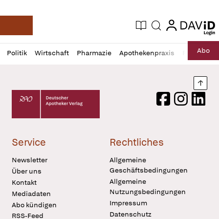
login
login
Aktuelle Ausgabe
Suche
Deutsche Apotheker Zeitung
Profil
Daz
Abo
Politik
Wirtschaft
Pharmazie
Apothekenpraxis
Recht
Sp
öffnen
Pur
Abo
öffnen
Nach
Deutscher Apotheker Verlag Logo
Facebook
Instagram
LinkedI
Service
Rechtliches
Newsletter
Allgemeine
Geschäftsbedingungen
Über uns
Allgemeine
Kontakt
Nutzungsbedingungen
Mediadaten
Impressum
Abo kündigen
Datenschutz
RSS-Feed