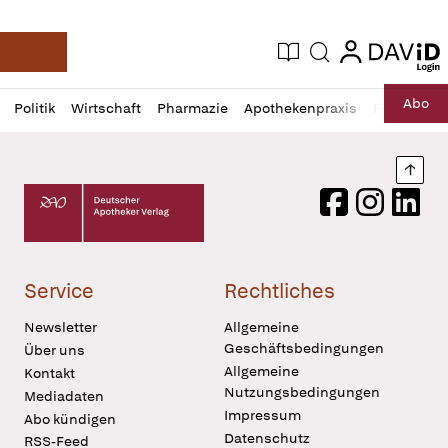
login
login
Aktuelle Ausgabe
Suche
Deutsche Apotheker Zeitung
Profil
Daz
Abo
Politik
Wirtschaft
Pharmazie
Apothekenpraxis
Recht
Sp
öffnen
Pur
Abo
öffnen
Nach
Deutscher Apotheker Verlag Logo
Facebook
Instagram
LinkedI
Service
Rechtliches
Newsletter
Allgemeine
Geschäftsbedingungen
Über uns
Allgemeine
Kontakt
Nutzungsbedingungen
Mediadaten
Impressum
Abo kündigen
Datenschutz
RSS-Feed