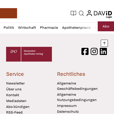
login
login
Aktuelle Ausgabe
Suche
Deutsche Apotheker Zeitung
Profil
Daz
Abo
Politik
Wirtschaft
Pharmazie
Apothekenpraxis
Recht
Sp
öffnen
Pur
Abo
öffnen
Nach
Deutscher Apotheker Verlag Logo
Facebook
Instagram
LinkedI
Service
Rechtliches
Newsletter
Allgemeine
Geschäftsbedingungen
Über uns
Allgemeine
Kontakt
Nutzungsbedingungen
Mediadaten
Impressum
Abo kündigen
Datenschutz
RSS-Feed