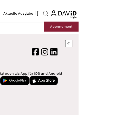
ogin
login
Aktuelle Ausgabe
Suche
Abo
nnement
Nach oben springen
Facebook
Instagram
LinkedIn
tzt auch als App für iOS und Android
Jetzt bei Google Play
Laden im App Store