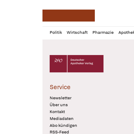
Deutsche Apotheker Ze
Profil
Daz
Politik
Wirtschaft
Pharmazie
Apothe
öffnen
Pur
Abo
öffnen
Deutscher Apotheker Verlag Logo
Service
Newsletter
Über uns
Kontakt
Mediadaten
Abo kündigen
RSS-Feed