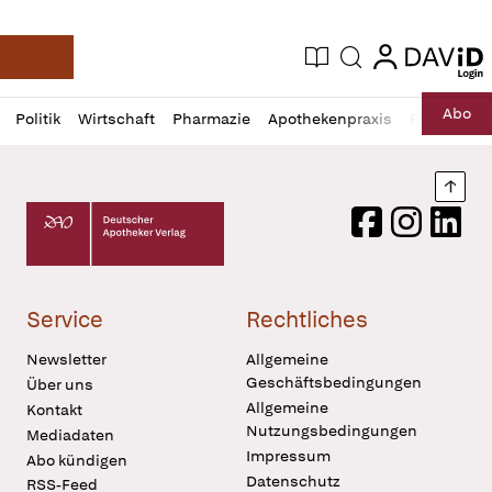
login
login
Aktuelle Ausgabe
Suche
Deutsche Apotheker Zeitung
Profil
Daz
Abo
Politik
Wirtschaft
Pharmazie
Apothekenpraxis
Recht
Sp
öffnen
Pur
Abo
öffnen
Nach
Deutscher Apotheker Verlag Logo
Facebook
Instagram
LinkedI
Service
Rechtliches
Newsletter
Allgemeine
Geschäftsbedingungen
Über uns
Allgemeine
Kontakt
Nutzungsbedingungen
Mediadaten
Impressum
Abo kündigen
Datenschutz
RSS-Feed