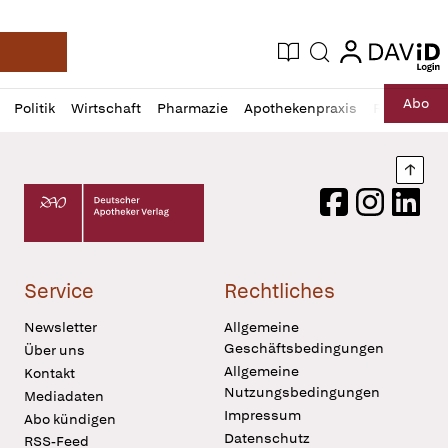
login
login
Aktuelle Ausgabe
Suche
Deutsche Apotheker Zeitung
Profil
Daz
Abo
Politik
Wirtschaft
Pharmazie
Apothekenpraxis
Recht
Sp
öffnen
Pur
Abo
öffnen
Nach
Deutscher Apotheker Verlag Logo
Facebook
Instagram
LinkedI
Service
Rechtliches
Newsletter
Allgemeine
Geschäftsbedingungen
Über uns
Allgemeine
Kontakt
Nutzungsbedingungen
Mediadaten
Impressum
Abo kündigen
Datenschutz
RSS-Feed