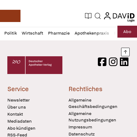
login
login
Aktuelle Ausgabe
Suche
Deutsche Apotheker Zeitung
Profil
Daz
Abo
Politik
Wirtschaft
Pharmazie
Apothekenpraxis
Recht
Sp
öffnen
Pur
Abo
öffnen
Nach
Deutscher Apotheker Verlag Logo
Facebook
Instagram
LinkedI
Service
Rechtliches
Newsletter
Allgemeine
Geschäftsbedingungen
Über uns
Allgemeine
Kontakt
Nutzungsbedingungen
Mediadaten
Impressum
Abo kündigen
Datenschutz
RSS-Feed