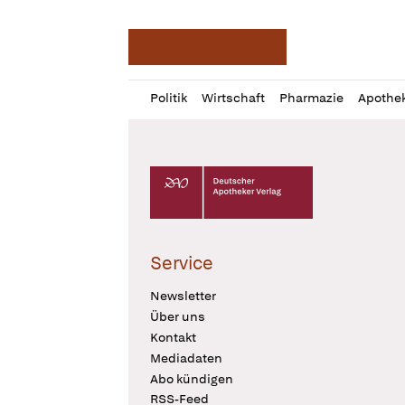
Deutsche Apotheker Ze
Profil
Daz
Politik
Wirtschaft
Pharmazie
Apothe
öffnen
Pur
Abo
öffnen
Deutscher Apotheker Verlag Logo
Service
Newsletter
Über uns
Kontakt
Mediadaten
Abo kündigen
RSS-Feed