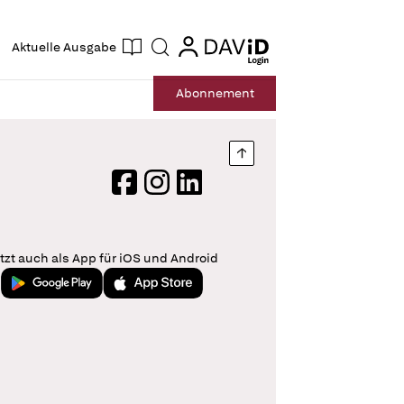
ogin
login
Aktuelle Ausgabe
Suche
Abo
nnement
Nach oben springen
Facebook
Instagram
LinkedIn
tzt auch als App für iOS und Android
Jetzt bei Google Play
Laden im App Store