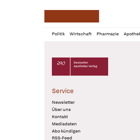
Deutsche Apotheker Ze
Profil
Daz
Politik
Wirtschaft
Pharmazie
Apothe
öffnen
Pur
Abo
öffnen
Deutscher Apotheker Verlag Logo
Service
Newsletter
Über uns
Kontakt
Mediadaten
Abo kündigen
RSS-Feed