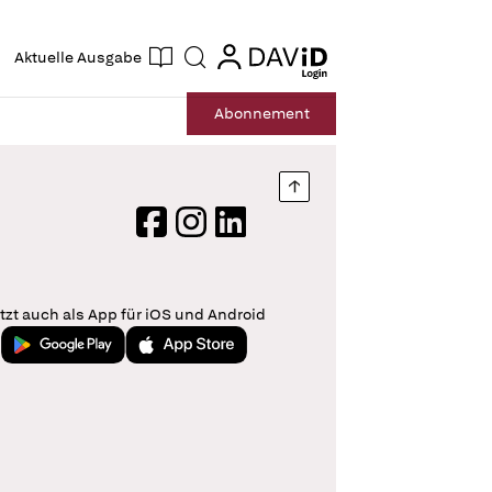
ogin
login
Aktuelle Ausgabe
Suche
Abo
nnement
Nach oben springen
Facebook
Instagram
LinkedIn
tzt auch als App für iOS und Android
Jetzt bei Google Play
Laden im App Store