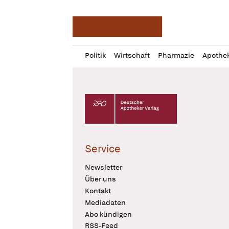
Deutsche Apotheker Ze
Profil
Daz
Politik
Wirtschaft
Pharmazie
Apothe
öffnen
Pur
Abo
öffnen
Deutscher Apotheker Verlag Logo
Service
Newsletter
Über uns
Kontakt
Mediadaten
Abo kündigen
RSS-Feed