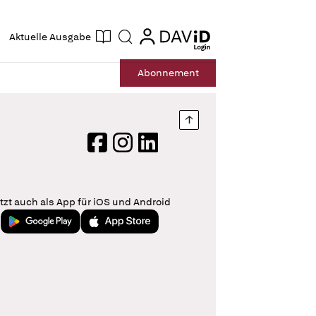
ogin
login
Aktuelle Ausgabe
Suche
Abo
nnement
Nach oben springen
Facebook
Instagram
LinkedIn
tzt auch als App für iOS und Android
Jetzt bei Google Play
Laden im App Store