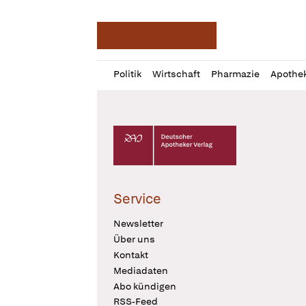
Deutsche Apotheker Ze
Profil
Daz
Politik
Wirtschaft
Pharmazie
Apothe
öffnen
Pur
Abo
öffnen
Deutscher Apotheker Verlag Logo
Service
Newsletter
Über uns
Kontakt
Mediadaten
Abo kündigen
RSS-Feed