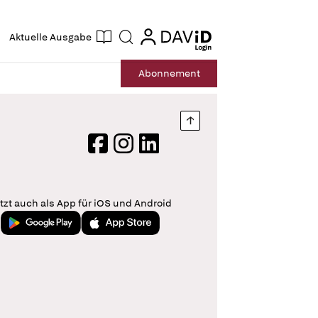
ogin
login
Aktuelle Ausgabe
Suche
Abo
nnement
Nach oben springen
Facebook
Instagram
LinkedIn
tzt auch als App für iOS und Android
Jetzt bei Google Play
Laden im App Store