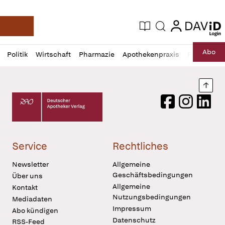
login
login
Aktuelle Ausgabe
Suche
Deutsche Apotheker Zeitung
Profil
Daz
Abo
Politik
Wirtschaft
Pharmazie
Apothekenpraxis
Recht
Sp
öffnen
Pur
Abo
öffnen
Nach
Deutscher Apotheker Verlag Logo
Facebook
Instagram
LinkedI
Service
Rechtliches
Newsletter
Allgemeine
Geschäftsbedingungen
Über uns
Allgemeine
Kontakt
Nutzungsbedingungen
Mediadaten
Impressum
Abo kündigen
Datenschutz
RSS-Feed