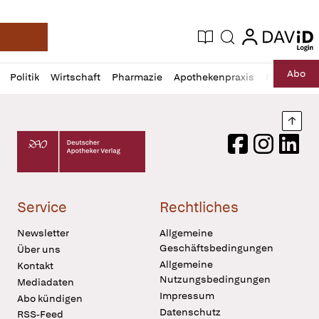
login
login
Aktuelle Ausgabe
Suche
Deutsche Apotheker Zeitung
Profil
Daz
Abo
Politik
Wirtschaft
Pharmazie
Apothekenpraxis
Recht
Sp
öffnen
Pur
Abo
öffnen
Nach
Deutscher Apotheker Verlag Logo
Facebook
Instagram
LinkedI
Service
Rechtliches
Newsletter
Allgemeine
Geschäftsbedingungen
Über uns
Allgemeine
Kontakt
Nutzungsbedingungen
Mediadaten
Impressum
Abo kündigen
Datenschutz
RSS-Feed