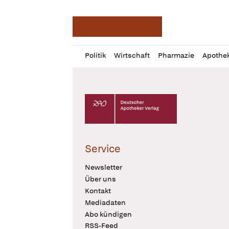
Deutsche Apotheker Ze
Profil
Daz
Politik
Wirtschaft
Pharmazie
Apothe
öffnen
Pur
Abo
öffnen
Deutscher Apotheker Verlag Logo
Service
Newsletter
Über uns
Kontakt
Mediadaten
Abo kündigen
RSS-Feed