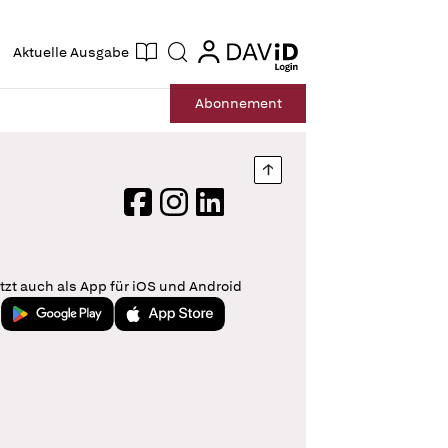
ogin
login
Aktuelle Ausgabe
Suche
Abo
nnement
Nach oben springen
Facebook
Instagram
LinkedIn
tzt auch als App für iOS und Android
Jetzt bei Google Play
Laden im App Store