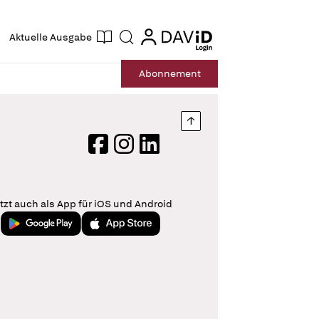
ogin
login
Aktuelle Ausgabe
Suche
Abo
nnement
Nach oben springen
Facebook
Instagram
LinkedIn
tzt auch als App für iOS und Android
Jetzt bei Google Play
Laden im App Store