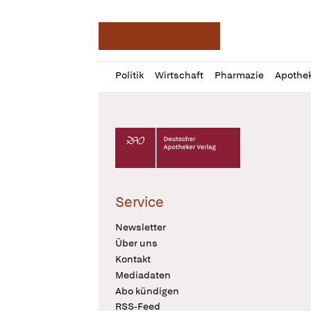
Deutsche Apotheker Ze
Profil
Daz
Politik
Wirtschaft
Pharmazie
Apothe
öffnen
Pur
Abo
öffnen
Deutscher Apotheker Verlag Logo
Service
Newsletter
Über uns
Kontakt
Mediadaten
Abo kündigen
RSS-Feed