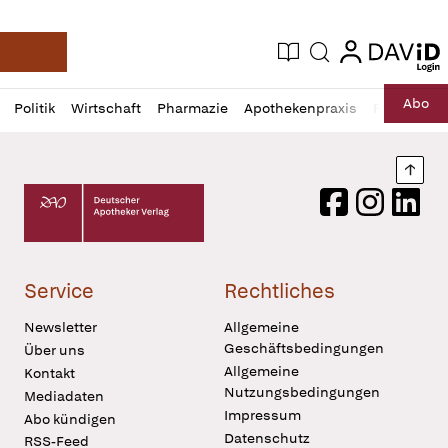
login
login
Aktuelle Ausgabe
Suche
Deutsche Apotheker Zeitung
Profil
Daz
Abo
Politik
Wirtschaft
Pharmazie
Apothekenpraxis
Recht
Sp
öffnen
Pur
Abo
öffnen
Nach
Deutscher Apotheker Verlag Logo
Facebook
Instagram
LinkedI
Service
Rechtliches
Newsletter
Allgemeine
Geschäftsbedingungen
Über uns
Allgemeine
Kontakt
Nutzungsbedingungen
Mediadaten
Impressum
Abo kündigen
Datenschutz
RSS-Feed