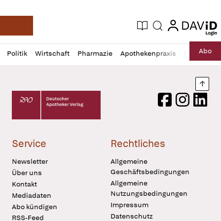
login
login
Aktuelle Ausgabe
Suche
Deutsche Apotheker Zeitung
Profil
Daz
Abo
Politik
Wirtschaft
Pharmazie
Apothekenpraxis
Recht
Sp
öffnen
Pur
Abo
öffnen
Nach
Deutscher Apotheker Verlag Logo
Facebook
Instagram
LinkedI
Service
Rechtliches
Newsletter
Allgemeine
Geschäftsbedingungen
Über uns
Allgemeine
Kontakt
Nutzungsbedingungen
Mediadaten
Impressum
Abo kündigen
Datenschutz
RSS-Feed